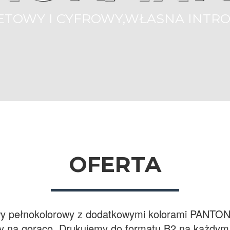
ETOWY I CYFROWY,WŁASNA INTRO
OFERTA
rowy pełnokolorowy z dodatkowymi kolorami PANTON
any na gorąco. Drukujemy do formatu B2 na każdym