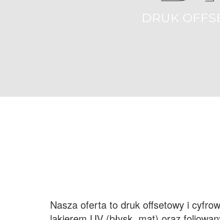
DRUK OFFS
Nasza oferta to druk offsetowy i cyf
lakierem UV (błysk, mat) oraz foliow