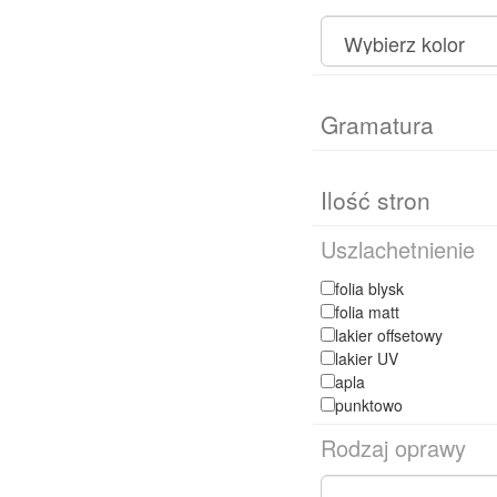
Uszlachetnienie
folia blysk
folia matt
lakier offsetowy
lakier UV
apla
punktowo
Rodzaj oprawy