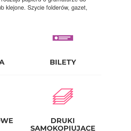
 klejone. Szycie folderów, gazet,
A
BILETY
OWE
DRUKI
SAMOKOPIUJĄCE