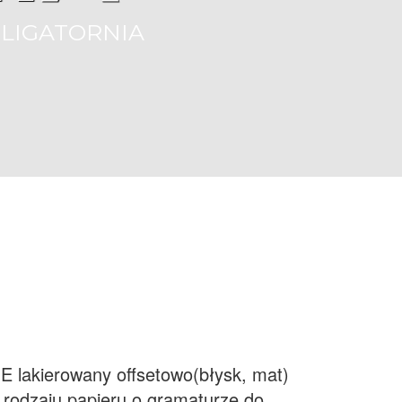
LIGATORNIA
E lakierowany offsetowo(błysk, mat)
 rodzaju papieru o gramaturze do