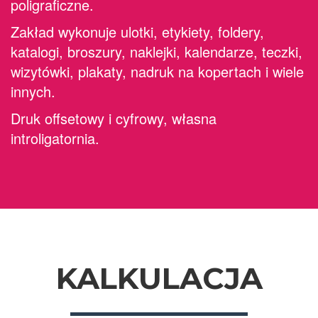
poligraficzne.
Zakład wykonuje ulotki, etykiety, foldery,
katalogi, broszury, naklejki, kalendarze, teczki,
wizytówki, plakaty, nadruk na kopertach i wiele
innych.
Druk offsetowy i cyfrowy, własna
introligatornia.
KALKULACJA