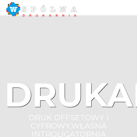
DRUKA
DRUK OFFSETOWY I
CYFROWY,WŁASNA
INTROLIGATORNIA