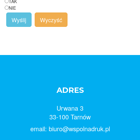
TAK
NIE
Wyślij
Wyczyść
ADRES
Urwana 3
33-100 Tarnów
email: biuro@wspolnadruk.pl