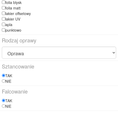
folia blysk
folia matt
lakier offsetowy
lakier UV
apla
punktowo
Rodzaj oprawy
Sztancowanie
TAK
NIE
Falcowanie
TAK
NIE