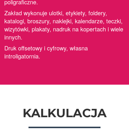
poligraficzne.
Zakład wykonuje ulotki, etykiety, foldery,
katalogi, broszury, naklejki, kalendarze, teczki,
wizytówki, plakaty, nadruk na kopertach i wiele
innych.
Druk offsetowy i cyfrowy, własna
introligatornia.
KALKULACJA