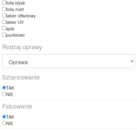
folia blysk
folia matt
lakier offsetowy
lakier UV
apla
punktowo
Rodzaj oprawy
Sztancowanie
TAK
NIE
Falcowanie
TAK
NIE