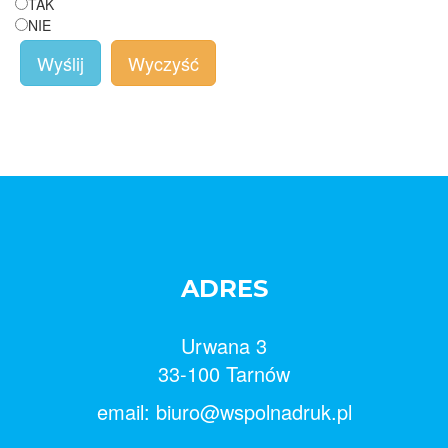
TAK
NIE
Wyślij
Wyczyść
ADRES
Urwana 3
33-100 Tarnów
email: biuro@wspolnadruk.pl