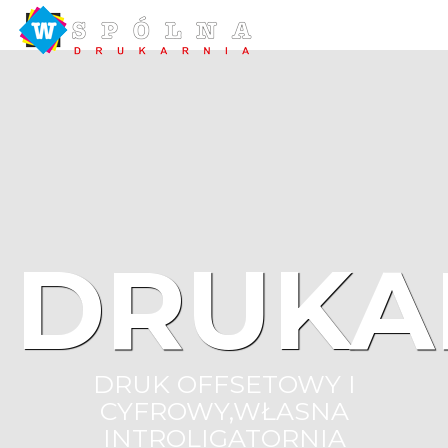
DRUKA
DRUK OFFSETOWY I
CYFROWY,WŁASNA
INTROLIGATORNIA