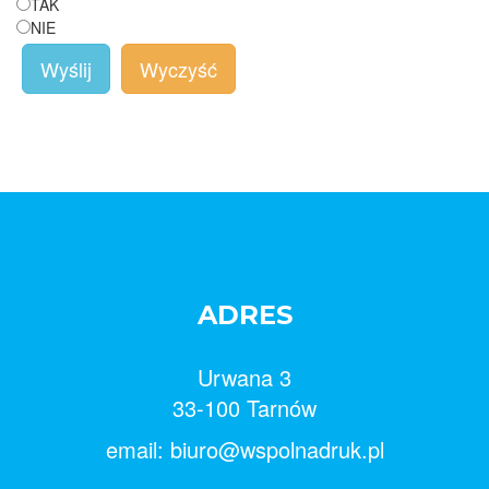
TAK
NIE
Wyślij
Wyczyść
ADRES
Urwana 3
33-100 Tarnów
email: biuro@wspolnadruk.pl