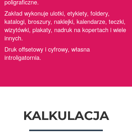
poligraficzne.
Zakład wykonuje ulotki, etykiety, foldery,
katalogi, broszury, naklejki, kalendarze, teczki,
wizytówki, plakaty, nadruk na kopertach i wiele
innych.
Druk offsetowy i cyfrowy, własna
introligatornia.
KALKULACJA