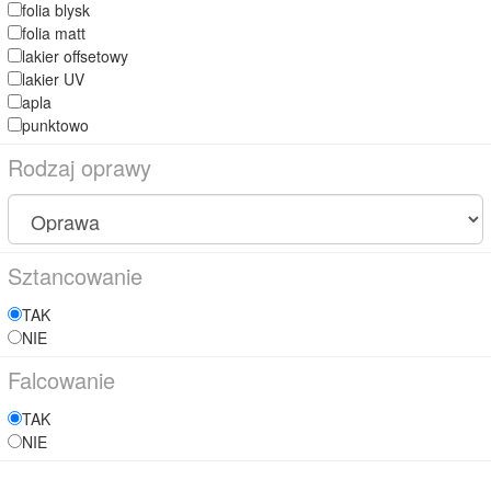
folia blysk
folia matt
lakier offsetowy
lakier UV
apla
punktowo
Rodzaj oprawy
Sztancowanie
TAK
NIE
Falcowanie
TAK
NIE