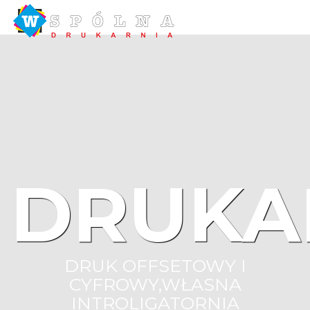
DRUKA
DRUK OFFSETOWY I
CYFROWY,WŁASNA
INTROLIGATORNIA