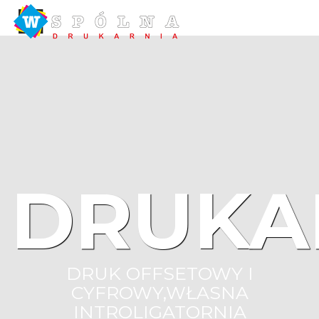
DRUKA
DRUK OFFSETOWY I
CYFROWY,WŁASNA
INTROLIGATORNIA