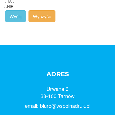
TAK
NIE
Wyślij
Wyczyść
ADRES
Urwana 3
33-100 Tarnów
email: biuro@wspolnadruk.pl