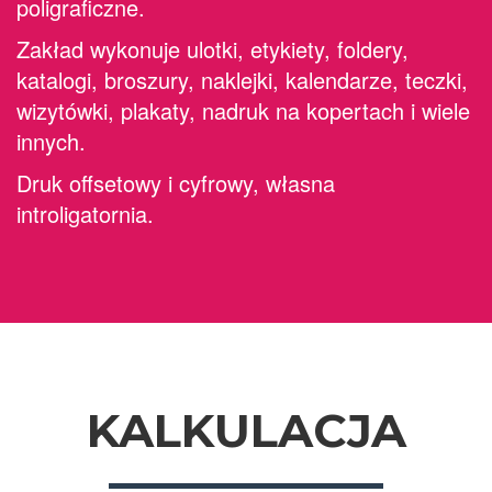
poligraficzne.
Zakład wykonuje ulotki, etykiety, foldery,
katalogi, broszury, naklejki, kalendarze, teczki,
wizytówki, plakaty, nadruk na kopertach i wiele
innych.
Druk offsetowy i cyfrowy, własna
introligatornia.
KALKULACJA