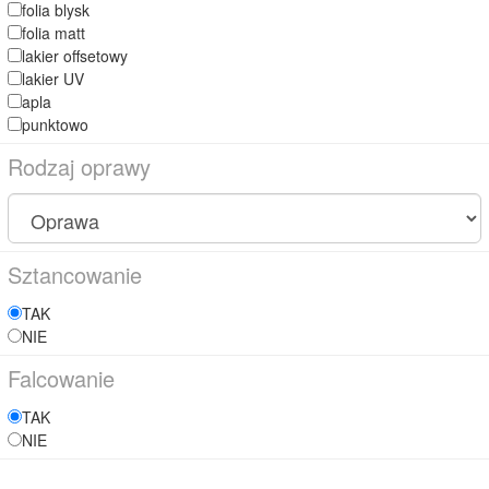
folia blysk
folia matt
lakier offsetowy
lakier UV
apla
punktowo
Rodzaj oprawy
Sztancowanie
TAK
NIE
Falcowanie
TAK
NIE