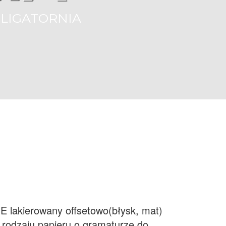
LIGATORNIA
E lakierowany offsetowo(błysk, mat)
 rodzaju papieru o gramaturze do