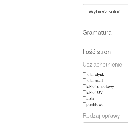
Uszlachetnienie
folia blysk
folia matt
lakier offsetowy
lakier UV
apla
punktowo
Rodzaj oprawy