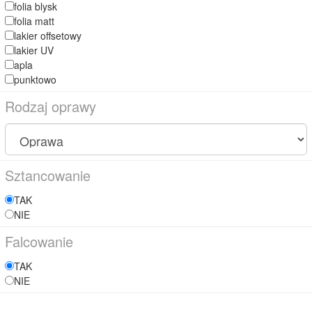
folia blysk
folia matt
lakier offsetowy
lakier UV
apla
punktowo
Rodzaj oprawy
Sztancowanie
TAK
NIE
Falcowanie
TAK
NIE