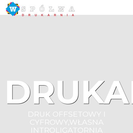
DRUKA
DRUK OFFSETOWY I
CYFROWY,WŁASNA
INTROLIGATORNIA