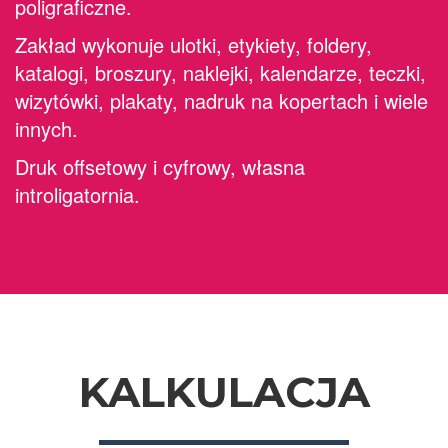
poligraficzne.
Zakład wykonuje ulotki, etykiety, foldery,
katalogi, broszury, naklejki, kalendarze, teczki,
wizytówki, plakaty, nadruk na kopertach i wiele
innych.
Druk offsetowy i cyfrowy, własna
introligatornia.
KALKULACJA