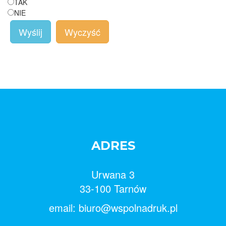
TAK
NIE
Wyślij
Wyczyść
ADRES
Urwana 3
33-100 Tarnów
email: biuro@wspolnadruk.pl