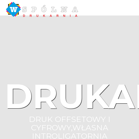
DRUKA
DRUK OFFSETOWY I
CYFROWY,WŁASNA
INTROLIGATORNIA