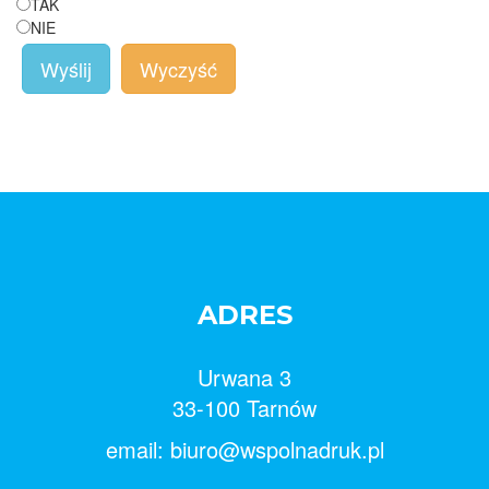
TAK
NIE
Wyślij
Wyczyść
ADRES
Urwana 3
33-100 Tarnów
email: biuro@wspolnadruk.pl