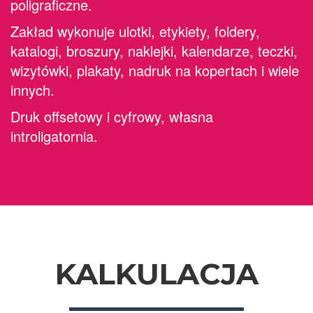
poligraficzne.
Zakład wykonuje ulotki, etykiety, foldery,
katalogi, broszury, naklejki, kalendarze, teczki,
wizytówki, plakaty, nadruk na kopertach i wiele
innych.
Druk offsetowy i cyfrowy, własna
introligatornia.
KALKULACJA