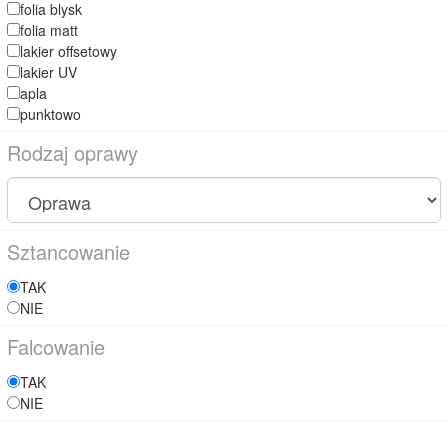
folia blysk
folia matt
lakier offsetowy
lakier UV
apla
punktowo
Rodzaj oprawy
Sztancowanie
TAK
NIE
Falcowanie
TAK
NIE