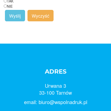
TAK
NIE
Wyślij
Wyczyść
ADRES
Urwana 3
33-100 Tarnów
email: biuro@wspolnadruk.pl