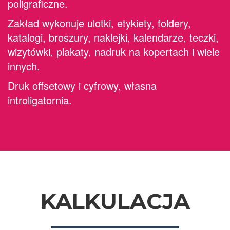
poligraficzne.
Zakład wykonuje ulotki, etykiety, foldery,
katalogi, broszury, naklejki, kalendarze, teczki,
wizytówki, plakaty, nadruk na kopertach i wiele
innych.
Druk offsetowy i cyfrowy, własna
introligatornia.
KALKULACJA