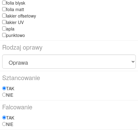
folia blysk
folia matt
lakier offsetowy
lakier UV
apla
punktowo
Rodzaj oprawy
Sztancowanie
TAK
NIE
Falcowanie
TAK
NIE