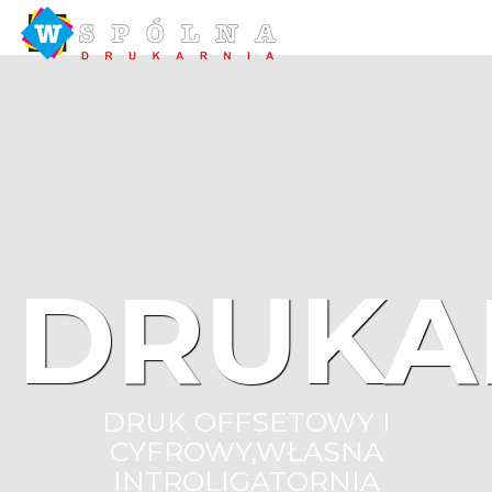
DRUKA
DRUK OFFSETOWY I
CYFROWY,WŁASNA
INTROLIGATORNIA