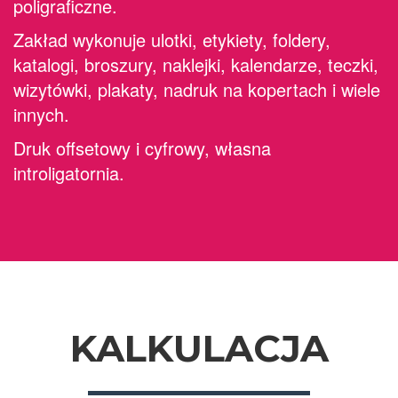
poligraficzne.
Zakład wykonuje ulotki, etykiety, foldery,
katalogi, broszury, naklejki, kalendarze, teczki,
wizytówki, plakaty, nadruk na kopertach i wiele
innych.
Druk offsetowy i cyfrowy, własna
introligatornia.
KALKULACJA