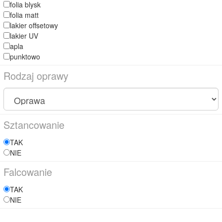
folia blysk
folia matt
lakier offsetowy
lakier UV
apla
punktowo
Rodzaj oprawy
Sztancowanie
TAK
NIE
Falcowanie
TAK
NIE