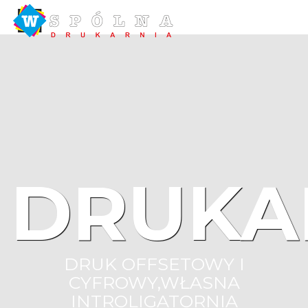
DRUKA
DRUK OFFSETOWY I
CYFROWY,WŁASNA
INTROLIGATORNIA