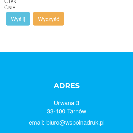
TAK
NIE
Wyślij
Wyczyść
ADRES
Urwana 3
33-100 Tarnów
email: biuro@wspolnadruk.pl