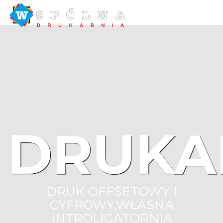
DRUKA
DRUK OFFSETOWY I
CYFROWY,WŁASNA
INTROLIGATORNIA