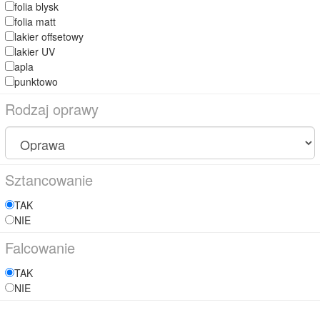
folia blysk
folia matt
lakier offsetowy
lakier UV
apla
punktowo
Rodzaj oprawy
Sztancowanie
TAK
NIE
Falcowanie
TAK
NIE