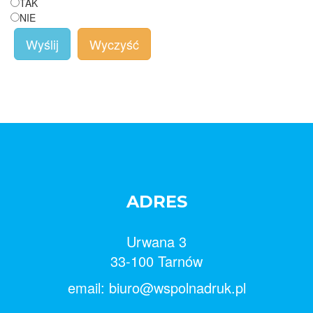
TAK
NIE
Wyślij
Wyczyść
ADRES
Urwana 3
33-100 Tarnów
email: biuro@wspolnadruk.pl