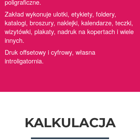
poligraficzne.
Zakład wykonuje ulotki, etykiety, foldery,
katalogi, broszury, naklejki, kalendarze, teczki,
wizytówki, plakaty, nadruk na kopertach i wiele
innych.
Druk offsetowy i cyfrowy, własna
introligatornia.
KALKULACJA