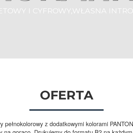
ETOWY I CYFROWY,WŁASNA INTRO
OFERTA
rowy pełnokolorowy z dodatkowymi kolorami PANTON
any na gorąco. Drukujemy do formatu B2 na każdym