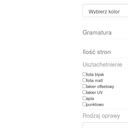
Uszlachetnienie
folia blysk
folia matt
lakier offsetowy
lakier UV
apla
punktowo
Rodzaj oprawy