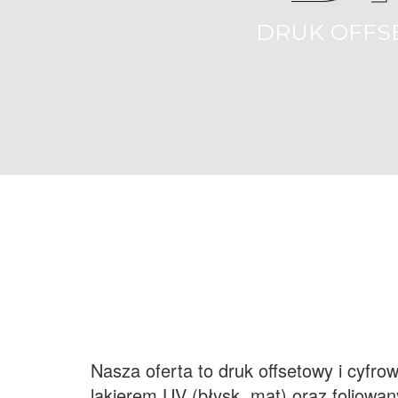
DRUK OFFS
Nasza oferta to druk offsetowy i cyf
lakierem UV (błysk, mat) oraz foliow