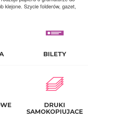
 klejone. Szycie folderów, gazet,
A
BILETY
OWE
DRUKI
SAMOKOPIUJĄCE