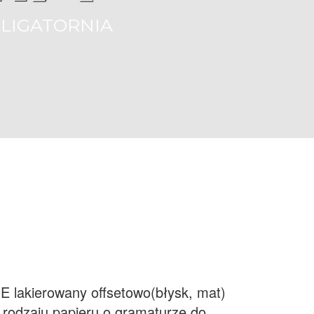
LIGATORNIA
E lakierowany offsetowo(błysk, mat)
 rodzaju papieru o gramaturze do